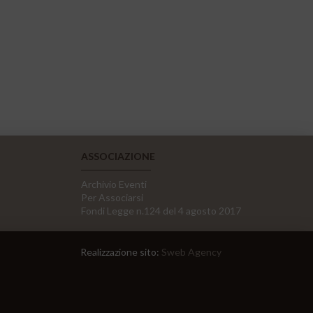
ASSOCIAZIONE
Archivio Eventi
Per Associarsi
Fondi Legge n.124 del 4 agosto 2017
Realizzazione sito:
Sweb Agency