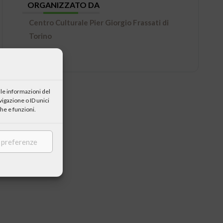
ORGANIZZATO DA
Centro Culturale Pier Giorgio Frassati di
Torino
le informazioni del
igazione o ID unici
he e funzioni.
e preferenze