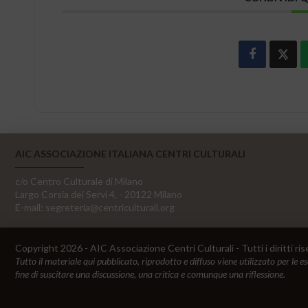
AIC ASSOCIAZIONE ITALIANA CENTRI CULTURALI
c/o Centro Culturale di Milano
Largo Corsia dei Servi 4, - 20122 Milano
E-mail:
segreteria@centriculturali.org
Copyright 2026 - AIC Associazione Centri Culturali - Tutti i diritti ris
Tutto il materiale qui pubblicato, riprodotto e diffuso viene utilizzato per le e
fine di suscitare una discussione, una critica e comunque una riflessione.