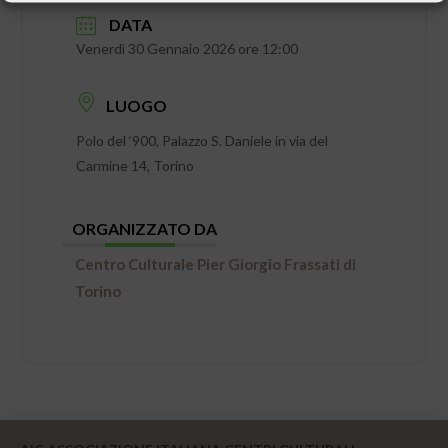
DATA
Venerdì 30 Gennaio 2026 ore 12:00
LUOGO
Polo del ‘900, Palazzo S. Daniele in via del
Carmine 14, Torino
ORGANIZZATO DA
Centro Culturale Pier Giorgio Frassati di
Torino