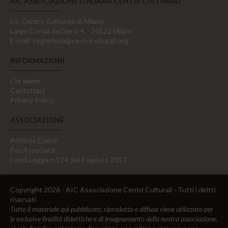
AIC ASSOCIAZIONE ITALIANA CENTRI CULTURALI
c/o Centro Culturale di Milano
Largo Corsia dei Servi 4, - 20122 Milano
E-mail:
segreteria@centriculturali.org
INFORMAZIONI
Chi siamo
Contattaci
Privacy Policy
ASSOCIAZIONE
Archivio Eventi
Per Associarsi
Fondi Legge n.124 del 4 agosto 2017
Copyright 2026 - AIC Associazione Centri Culturali - Tutti i diritti
riservati
Tutto il materiale qui pubblicato, riprodotto e diffuso viene utilizzato per
le esclusive finalità didattiche e di insegnamento della nostra associazione,