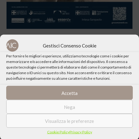
Gestisci Consenso Cookie
Per fornire le migliori esperienze, utilizziamo tecnologie come i cookie per
memorizzare e/o accedere alle informazioni del dispositivo. Il consenso a
CONDIVIDI QUESTO EVENTO
queste tecnologie ci permetterà di elaborare dati come il comportamento di
navigazione o ID unici su questo sito. Non acconsentire o ritirare il consenso
può influire negativamente su alcune caratteristiche e funzioni.
Accetta
Nega
Visualizza le preferenze
Cookie Policy
Privacy Policy