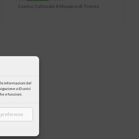
Centro Culturale Il Mosaico di Trento
le informazioni del
igazione o ID unici
he e funzioni.
e preferenze