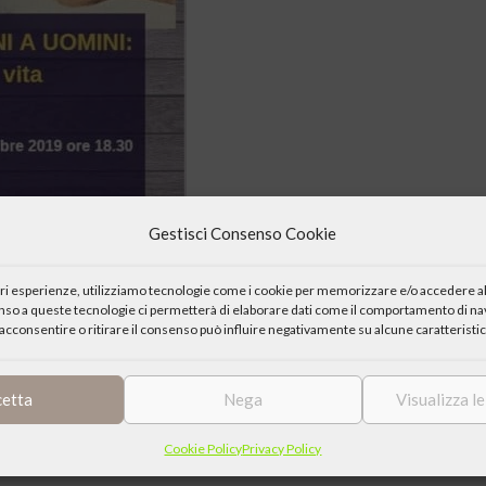
Gestisci Consenso Cookie
iori esperienze, utilizziamo tecnologie come i cookie per memorizzare e/o accedere al
enso a queste tecnologie ci permetterà di elaborare dati come il comportamento di nav
tro Culturale “Il Mosaico” presenta:
acconsentire o ritirare il consenso può influire negativamente su alcune caratteristic
cetta
Nega
Visualizza l
Cookie Policy
Privacy Policy