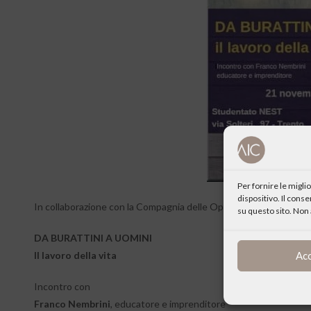
Per fornire le migl
dispositivo. Il cons
In collaborazione con la Compagnia delle Opere di Trento, il Cen
su questo sito. Non 
DA BURATTINI A UOMINI
Ac
Il lavoro della vita
Incontro con
Franco Nembrini
, educatore e imprenditore