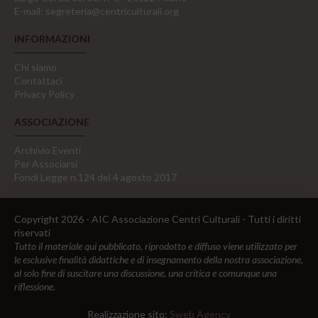
E-mail:
segreteria@centriculturali.org
INFORMAZIONI
Chi siamo
Contattaci
Privacy Policy
ASSOCIAZIONE
Archivio Eventi
Per Associarsi
Fondi Legge n.124 del 4 agosto 2017
Copyright 2026 - AIC Associazione Centri Culturali - Tutti i diritti
riservati
Tutto il materiale qui pubblicato, riprodotto e diffuso viene utilizzato per
le esclusive finalità didattiche e di insegnamento della nostra associazione,
al solo fine di suscitare una discussione, una critica e comunque una
riflessione.
Realizzazione sito:
Sweb Agency