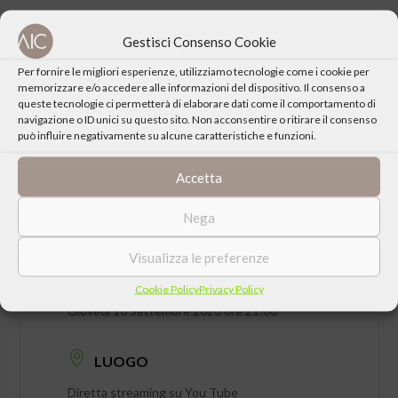
Gestisci Consenso Cookie
CONDIVIDI QUESTO EVENTO
Per fornire le migliori esperienze, utilizziamo tecnologie come i cookie per
memorizzare e/o accedere alle informazioni del dispositivo. Il consenso a
queste tecnologie ci permetterà di elaborare dati come il comportamento di
navigazione o ID unici su questo sito. Non acconsentire o ritirare il consenso
può influire negativamente su alcune caratteristiche e funzioni.
Accetta
Nega
Visualizza le preferenze
DATA
Cookie Policy
Privacy Policy
Giovedì 10 Settembre 2020 ore 21:00
LUOGO
Diretta streaming su You Tube