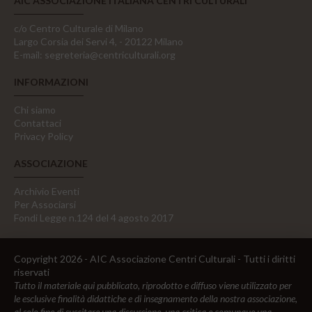
AIC ASSOCIAZIONE ITALIANA CENTRI CULTURALI
c/o Centro Culturale di Milano
Largo Corsia dei Servi 4, - 20122 Milano
E-mail:
segreteria@centriculturali.org
INFORMAZIONI
Chi siamo
Contattaci
Privacy Policy
ASSOCIAZIONE
Archivio Eventi
Per Associarsi
Fondi Legge n.124 del 4 agosto 2017
Copyright 2026 - AIC Associazione Centri Culturali - Tutti i diritti
riservati
Tutto il materiale qui pubblicato, riprodotto e diffuso viene utilizzato per
le esclusive finalità didattiche e di insegnamento della nostra associazione,
al solo fine di suscitare una discussione, una critica e comunque una