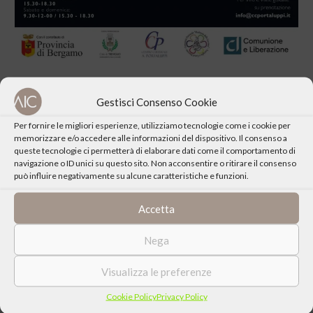
Gestisci Consenso Cookie
Per fornire le migliori esperienze, utilizziamo tecnologie come i cookie per
memorizzare e/o accedere alle informazioni del dispositivo. Il consenso a
CONDIVIDI QUESTO EVENTO
queste tecnologie ci permetterà di elaborare dati come il comportamento di
navigazione o ID unici su questo sito. Non acconsentire o ritirare il consenso
può influire negativamente su alcune caratteristiche e funzioni.
Accetta
Nega
Visualizza le preferenze
Cookie Policy
Privacy Policy