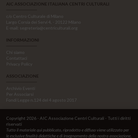
AIC ASSOCIAZIONE ITALIANA CENTRI CULTURALI
c/o Centro Culturale di Milano
Largo Corsia dei Servi 4, - 20122 Milano
E-mail:
segreteria@centriculturali.org
INFORMAZIONI
Chi siamo
Contattaci
Privacy Policy
ASSOCIAZIONE
Archivio Eventi
Per Associarsi
Fondi Legge n.124 del 4 agosto 2017
Copyright 2026 - AIC Associazione Centri Culturali - Tutti i diritti
riservati
Tutto il materiale qui pubblicato, riprodotto e diffuso viene utilizzato per
le esclusive finalità didattiche e di insegnamento della nostra associazione,