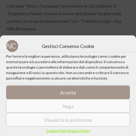
Culturale “Mons. Portaluppi” presentano la 13a edizione di
“Preghiera a Maria”, novena in onore della Beata Vergine delle
Lacrime con la partecipazione del Coro “Polifonici Gogìs” Alta
Valle Brembana.
Gestisci Consenso Cookie
Per fornire le migliori esperienze, utilizziamo tecnologie come i cookie per
memorizzare e/o accedere alle informazioni del dispositivo. Il consenso a
queste tecnologie ci permetterà di elaborare dati come il comportamento di
CONDIVIDI QUESTO EVENTO
navigazione o ID unici su questo sito. Non acconsentire o ritirare il consenso
può influire negativamente su alcune caratteristiche e funzioni.
Accetta
Nega
Visualizza le preferenze
Cookie Policy
Privacy Policy