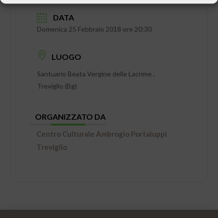
DATA
Domenica 25 Febbraio 2018 ore 20:30
LUOGO
Santuario Beata Vergine delle Lacrime ,
Treviglio (Bg)
ORGANIZZATO DA
Centro Culturale Ambrogio Portaluppi
Treviglio