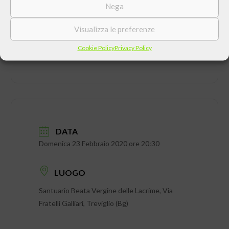
Nega
Visualizza le preferenze
Cookie Policy
Privacy Policy
DATA
Domenica 23 Febbraio 2020 ore 20:30
LUOGO
Santuario Beata Vergine delle Lacrime, Via
Fratelli Galliari, Treviglio (Bg)