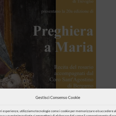
Gestisci Consenso Cookie
iori esperienze, utilizziamo tecnologie come i cookie per memorizzare e/o accedere al
enso a queste tecnologie ci permetterà di elaborare dati come il comportamento di nav