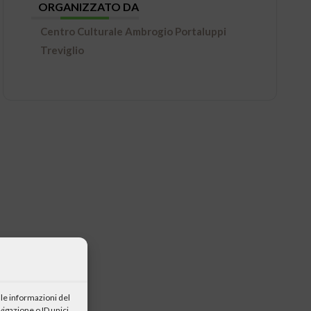
ORGANIZZATO DA
Centro Culturale Ambrogio Portaluppi
Treviglio
le informazioni del
igazione o ID unici