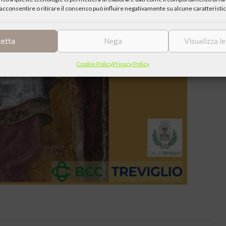
acconsentire o ritirare il consenso può influire negativamente su alcune caratteristic
cetta
Nega
Visualizza l
Cookie Policy
Privacy Policy