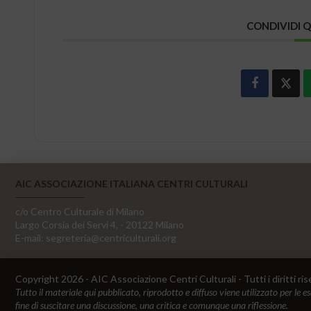
CONDIVIDI 
AIC ASSOCIAZIONE ITALIANA CENTRI CULTURALI
c/o Centro Culturale di Milano
Largo Corsia dei Servi 4, - 20122 Milano
E-mail:
segreteria@centriculturali.org
Copyright 2026 - AIC Associazione Centri Culturali - Tutti i diritti ris
Tutto il materiale qui pubblicato, riprodotto e diffuso viene utilizzato per le e
fine di suscitare una discussione, una critica e comunque una riflessione.