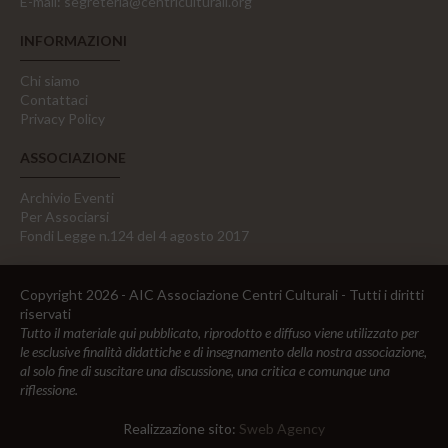
E-mail:
segreteria@centriculturali.org
INFORMAZIONI
Chi siamo
Contattaci
Privacy Policy
ASSOCIAZIONE
Archivio Eventi
Per Associarsi
Fondi Legge n.124 del 4 agosto 2017
Copyright 2026 - AIC Associazione Centri Culturali - Tutti i diritti
riservati
Tutto il materiale qui pubblicato, riprodotto e diffuso viene utilizzato per
le esclusive finalità didattiche e di insegnamento della nostra associazione,
al solo fine di suscitare una discussione, una critica e comunque una
riflessione.
Realizzazione sito:
Sweb Agency