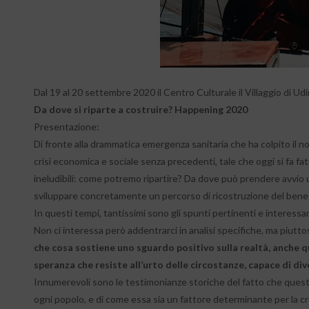
Dal 19 al 20 settembre 2020 il Centro Culturale il Villaggio di Udi
Da dove si riparte a costruire? Happening 2020
Presentazione:
Di fronte alla drammatica emergenza sanitaria che ha colpito il n
crisi economica e sociale senza precedenti, tale che oggi si fa f
ineludibili: come potremo ripartire? Da dove può prendere avvio u
sviluppare concretamente un percorso di ricostruzione del ben
In questi tempi, tantissimi sono gli spunti pertinenti e interess
Non ci interessa però addentrarci in analisi specifiche, ma piut
che cosa sostiene uno sguardo positivo sulla realtà, anche 
speranza che resiste all’urto delle circostanze, capace di d
Innumerevoli sono le testimonianze storiche del fatto che questa
ogni popolo, e di come essa sia un fattore determinante per la cr