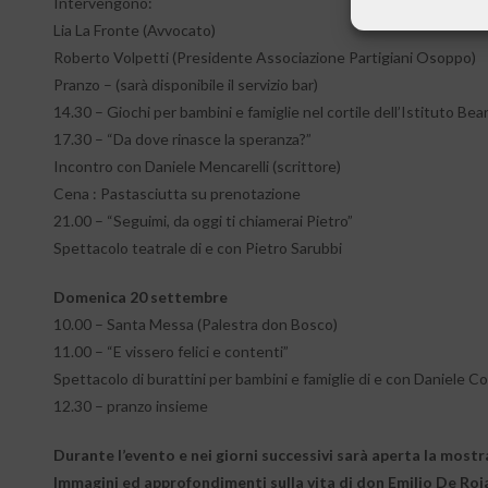
Intervengono:
Lia La Fronte (Avvocato)
Roberto Volpetti (Presidente Associazione Partigiani Osoppo)
Pranzo – (sarà disponibile il servizio bar)
14.30 – Giochi per bambini e famiglie nel cortile dell’Istituto Bear
17.30 – “Da dove rinasce la speranza?”
Incontro con Daniele Mencarelli (scrittore)
Cena : Pastasciutta su prenotazione
21.00 – “Seguimi, da oggi ti chiamerai Pietro”
Spettacolo teatrale di e con Pietro Sarubbi
Domenica 20 settembre
10.00 – Santa Messa (Palestra don Bosco)
11.00 – “E vissero felici e contenti”
Spettacolo di burattini per bambini e famiglie di e con Daniele Co
12.30 – pranzo insieme
Durante l’evento e nei giorni successivi sarà aperta la most
Immagini ed approfondimenti sulla vita di don Emilio De Roja