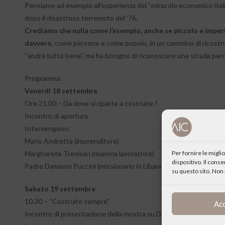
Pensiamo ad esempio all’esperienza del “miracolo economico italia
dopo il disastroso terremoto del ’76.
Crediamo che nulla come l’esempio, anche se piccolo e imperf
davvero
, come persone e come popolo, in un cammino di ricostr
“andrà tutto bene”, ma ha bisogno di riconoscere una strada perco
Programma:
Venerdi 18 settembre
Ore 21.00 – Da dove si riparte a costruire ?
Incontro di apertura
Intervengono:
Mario Andretta (imprenditore)
Per fornire le migl
Margharete Trevisan (mamma lavoratrice)
dispositivo. Il cons
Padre Damiano Puccini (missionario in Libano)
su questo sito. Non 
Sabato 19 settembre
10.30 – “Costruire sempre”
Ac
Incontro di presentazione della mostra su Don Emilio De Roja