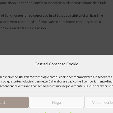
no” dopo il secondo conflitto mondiale o alla ricostruzione del Friuli
etto, di esperienze concrete in atto possa aiutarci a ripartire
uzione vero che non si può motivare e sostenere con un generico
rribile da tutti e da ciascuno.
Gestisci Consenso Cookie
iori esperienze, utilizziamo tecnologie come i cookie per memorizzare e/o accedere al
enso a queste tecnologie ci permetterà di elaborare dati come il comportamento di nav
acconsentire o ritirare il consenso può influire negativamente su alcune caratteristic
cetta
Nega
Visualizza l