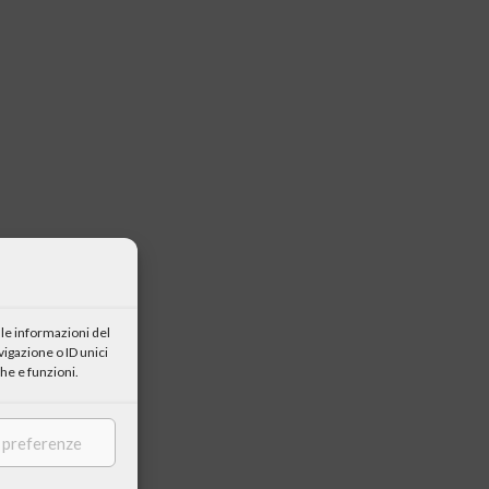
le informazioni del
igazione o ID unici
he e funzioni.
e preferenze