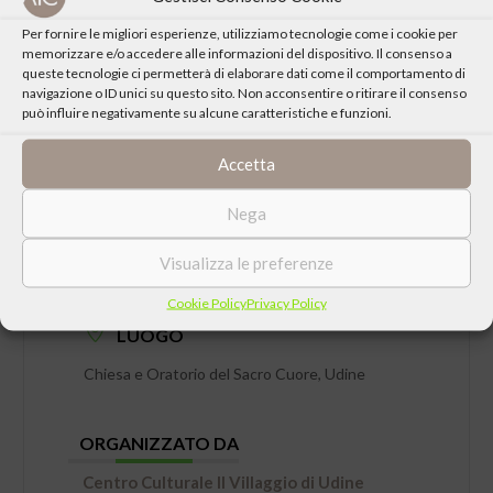
Per fornire le migliori esperienze, utilizziamo tecnologie come i cookie per
memorizzare e/o accedere alle informazioni del dispositivo. Il consenso a
queste tecnologie ci permetterà di elaborare dati come il comportamento di
navigazione o ID unici su questo sito. Non acconsentire o ritirare il consenso
può influire negativamente su alcune caratteristiche e funzioni.
Accetta
Nega
DATA
Visualizza le preferenze
Venerdì 30 Maggio 2025 ore 20:30
Cookie Policy
Privacy Policy
LUOGO
Chiesa e Oratorio del Sacro Cuore, Udine
ORGANIZZATO DA
Centro Culturale Il Villaggio di Udine