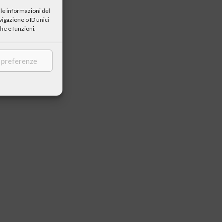
le informazioni del
igazione o ID unici
he e funzioni.
e preferenze