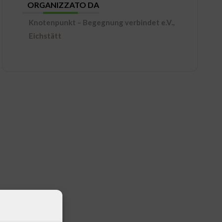
ORGANIZZATO DA
Knotenpunkt – Begegnung verbindet e.V.,
Eichstätt