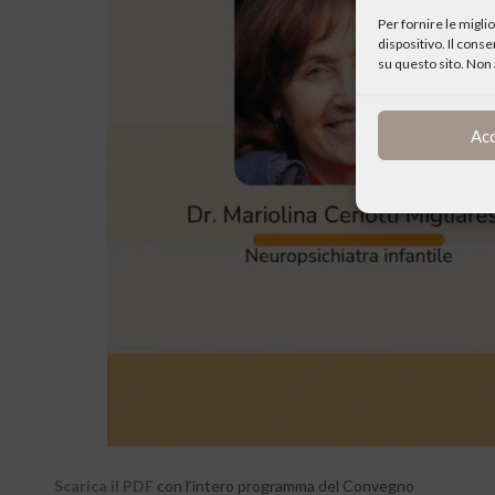
Per fornire le migl
dispositivo. Il cons
su questo sito. Non 
Ac
Scarica il PDF
con l’intero programma del Convegno