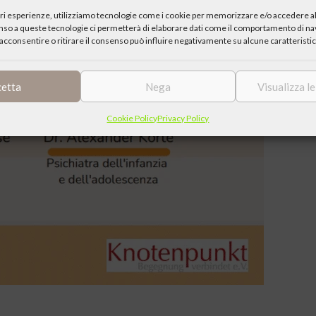
iori esperienze, utilizziamo tecnologie come i cookie per memorizzare e/o accedere al
enso a queste tecnologie ci permetterà di elaborare dati come il comportamento di nav
acconsentire o ritirare il consenso può influire negativamente su alcune caratteristic
cetta
Nega
Visualizza l
Cookie Policy
Privacy Policy