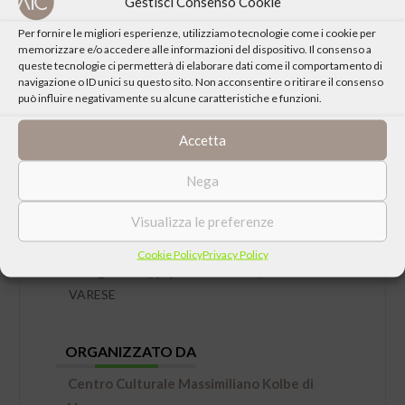
Gestisci Consenso Cookie
Per fornire le migliori esperienze, utilizziamo tecnologie come i cookie per
memorizzare e/o accedere alle informazioni del dispositivo. Il consenso a
queste tecnologie ci permetterà di elaborare dati come il comportamento di
navigazione o ID unici su questo sito. Non acconsentire o ritirare il consenso
può influire negativamente su alcune caratteristiche e funzioni.
Accetta
DATA
Nega
Martedì 14 Giugno 2022 ore 21:00
Visualizza le preferenze
LUOGO
Cookie Policy
Privacy Policy
Collegio de Filippi | Via L. Brambilla, 15 –
VARESE
ORGANIZZATO DA
Centro Culturale Massimiliano Kolbe di