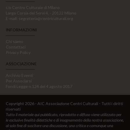
c/o Centro Culturale di Milano
Largo Corsia dei Servi 4, - 20122 Milano
E-mail:
segreteria@centriculturali.org
INFORMAZIONI
Chi siamo
Contattaci
Privacy Policy
ASSOCIAZIONE
Archivio Eventi
Per Associarsi
Fondi Legge n.124 del 4 agosto 2017
Copyright 2026 - AIC Associazione Centri Culturali - Tutti i diritti
riservati
Tutto il materiale qui pubblicato, riprodotto e diffuso viene utilizzato per
le esclusive finalità didattiche e di insegnamento della nostra associazione,
al solo fine di suscitare una discussione, una critica e comunque una