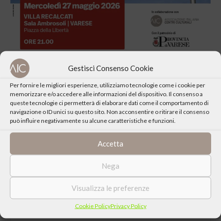
Gestisci Consenso Cookie
Per fornire le migliori esperienze, utilizziamo tecnologie come i cookie per
memorizzare e/o accedere alle informazioni del dispositivo. Il consenso a
queste tecnologie ci permetterà di elaborare dati come il comportamento di
CONDIVIDI QUESTO EVENTO
navigazione o ID unici su questo sito. Non acconsentire o ritirare il consenso
può influire negativamente su alcune caratteristiche e funzioni.
Accetta
Nega
Visualizza le preferenze
Cookie Policy
Privacy Policy