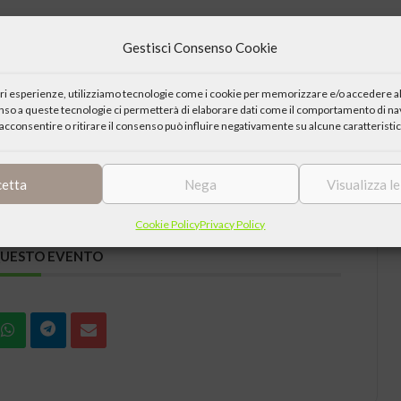
Gestisci Consenso Cookie
iori esperienze, utilizziamo tecnologie come i cookie per memorizzare e/o accedere al
ccadendo, e
enso a queste tecnologie ci permetterà di elaborare dati come il comportamento di nav
 la Carità, la Missione e l’Azione Sociale, che aiuterà ad entrare nelle
acconsentire o ritirare il consenso può influire negativamente su alcune caratteristic
cetta
Nega
Visualizza l
Cookie Policy
Privacy Policy
QUESTO EVENTO