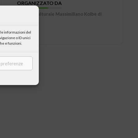
ORGANIZZATO DA
Centro Culturale Massimiliano Kolbe di
Varese
le informazioni del
igazione o ID unici
he e funzioni.
e preferenze