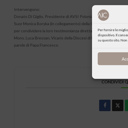
Intervengono:
Donato Di Giglio, Presidente di AVSI Polonia
Suor Monica Boryka (in collegamento) della Caritas di Lublino,
Per fornire le migl
per condividere la loro testimonianza diretta di quello che sta a
dispositivo. Il cons
Mons. Luca Bressan, Vicario della Diocesi di Milano per la Cultura,
su questo sito. Non 
parole di Papa Francesco.
Ac
CONDIVIDI 