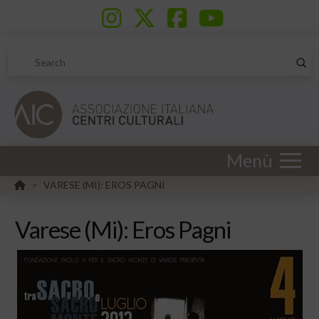
Sub
Search
Menù
HOME
VARESE (MI): EROS PAGNI
>
Varese (Mi): Eros Pagni