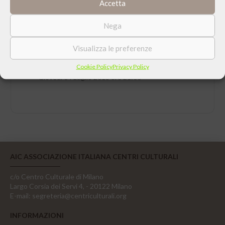
Accetta
Nega
Visualizza le preferenze
DATA
Cookie Policy
Privacy Policy
Giovedì 04 Luglio 2013 ore 21:00
AIC ASSOCIAZIONE ITALIANA CENTRI CULTURALI
c/o Centro Culturale di Milano
Largo Corsia dei Servi 4, - 20122 Milano
E-mail:
segreteria@centriculturali.org
INFORMAZIONI