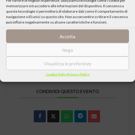
Per fornire le migliori esperienze, utilizziamo tecnologie come i cookie per
Visite guidate gratuite
memorizzare e/o accedere alle informazioni del dispositivo. Il consenso a
9.30 – 12 | 14.30 – 18 (ogni 30 minuti)
queste tecnologie ci permetterà di elaborare dati come il comportamento di
Orari diverso e gruppi riservati / scolaresche:
navigazione o ID unici su questo sito. Non acconsentire o ritirare il consenso
può influire negativamente su alcune caratteristiche e funzioni.
solo su prenotazione
Accetta
Prenotazioni e informazioni
migrantivarese@gmail.com
Nega
+39 340 928 6528
Visualizza le preferenze
Cookie Policy
Privacy Policy
CONDIVIDI QUESTO EVENTO