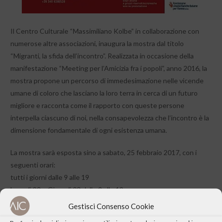
Il Centro Culturale “Massimiliano Kolbe” in collaborazione con
numerose altre associazioni, inaugura la mostra dal titolo
“Migranti, la sfida dell’incontro”. Realizzata in occasione della
manifestazione “Meeting per l’Amicizia fra i popoli”, anno 2016, la
mostra propone un percorso di immedesimazione nelle vicende
umane di coloro che lasciano la loro terra in cerca di un futuro
migliore e racconta come il rapporto con queste persone
interpella ciascuno di noi, nella consapevolezza che l’incontro è la
dimensione fondamentale di ogni esistenza umana.
La mostra sarà esposta sino a sabato, 25 febbraio 2017, con i
seguenti orari:
tutti i giorni dalle 9 alle 19
Lunedì 20 e Giovedì 23 dalle 9 alle 19
Sabato 25 la chiusura sarà intorno alle 13
Gestisci Consenso Cookie