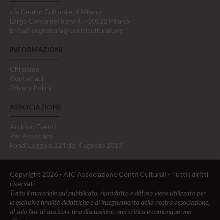
c/o Centro Culturale di Milano
Largo Corsia dei Servi 4, - 20122 Milano
E-mail:
segreteria@centriculturali.org
INFORMAZIONI
Chi siamo
Contattaci
Privacy Policy
ASSOCIAZIONE
Archivio Eventi
Per Associarsi
Fondi Legge n.124 del 4 agosto 2017
Copyright 2026 - AIC Associazione Centri Culturali - Tutti i diritti
riservati
Tutto il materiale qui pubblicato, riprodotto e diffuso viene utilizzato per
le esclusive finalità didattiche e di insegnamento della nostra associazione,
al solo fine di suscitare una discussione, una critica e comunque una