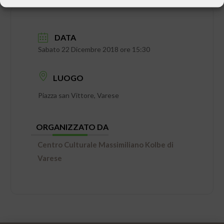
DATA
Sabato 22 Dicembre 2018 ore 15:30
LUOGO
Piazza san Vittore, Varese
ORGANIZZATO DA
Centro Culturale Massimiliano Kolbe di
Varese