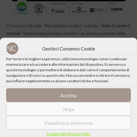
Il Centro Culturale “Massimiliano Kolbe” segnala “
Tutto il creato ti
attende
” tradizionale presepe vivente. Un evento a favore della
Fondazione
Gestisci Consenso Cookie
Per fornire le migliori esperienze, utilizziamo tecnologie come i cookie per
memorizzare e/o accedere alle informazioni del dispositivo. Il consenso a
queste tecnologie ci permetterà di elaborare dati come il comportamento di
navigazione o ID unici su questo sito. Non acconsentire o ritirare il consenso
CONDIVIDI QUESTO EVENTO
può influire negativamente su alcune caratteristiche e funzioni.
Accetta
Nega
Visualizza le preferenze
Cookie Policy
Privacy Policy