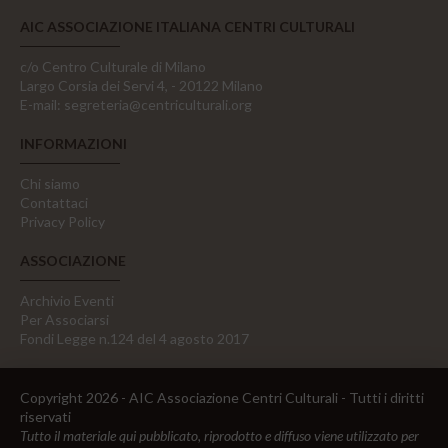
AIC ASSOCIAZIONE ITALIANA CENTRI CULTURALI
c/o Centro Culturale di Milano
Largo Corsia dei Servi 4, - 20122 Milano
E-mail:
segreteria@centriculturali.org
INFORMAZIONI
Chi siamo
Contattaci
Privacy Policy
ASSOCIAZIONE
Archivio Eventi
Per Associarsi
Fondi Legge n.124 del 4 agosto 2017
Copyright 2026 - AIC Associazione Centri Culturali - Tutti i diritti
riservati
Tutto il materiale qui pubblicato, riprodotto e diffuso viene utilizzato per