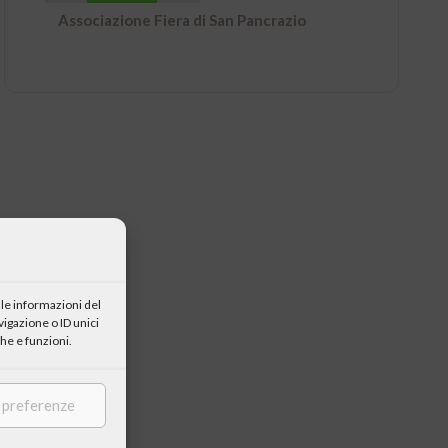
Associazione Fiera di San Pancrazio
le informazioni del
igazione o ID unici
he e funzioni.
e preferenze