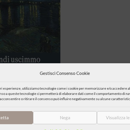
Gestisci Consenso Cookie
iori esperienze, utilizziamo tecnologie come i cookie per memorizzare e/o accedere al
enso a queste tecnologie ci permetterà di elaborare dati come il comportamento di nav
acconsentire o ritirare il consenso può influire negativamente su alcune caratteristic
cetta
Nega
Visualizza l
San Pancrazio
AIC segnala l’incontro “
Buone notizie dal mondo dei
la Sera e responsabile del supplemento settimanale “Buone Notizie”.