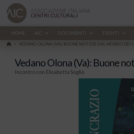
HOME
AIC
DOCUMENTI
EVENTI
HOME
VEDANO OLONA (VA): BUONE NOTIZIE DAL MONDO DEI 
>
Vedano Olona (Va): Buone noti
Incontro con Elisabetta Soglio