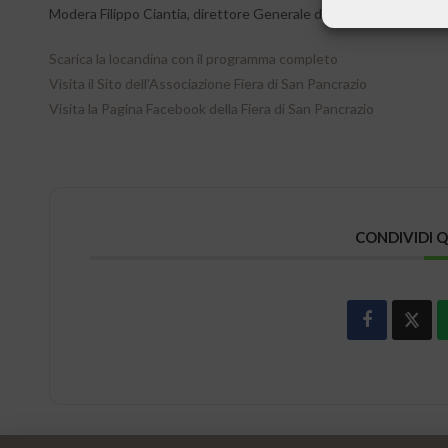
Modera Filippo Ciantia, direttore Generale della Fondazione Ban
Scarica la locandina con il programma completo
Visita il Sito dell’Associazione Fiera di San Pancrazio
Visita la Pagina Facebook della Fiera di San Pancrazio
CONDIVIDI 