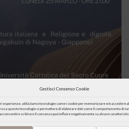
Gestisci Consenso Cookie
iori esperienze, utilizziamo tecnologie come i cookie per memorizzare e/o accedere al
enso a queste tecnologie ci permetterà di elaborare dati come il comportamento di nav
acconsentire o ritirare il consenso può influire negativamente su alcune caratteristic