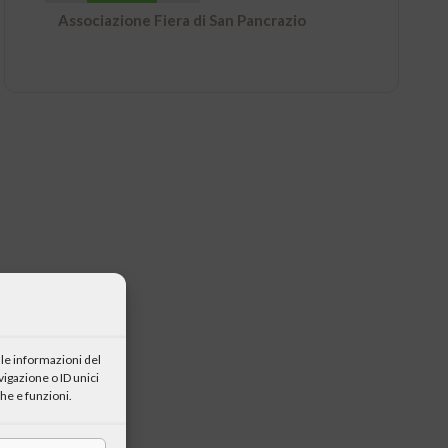
Associazione Fiera di San Pancrazio
le informazioni del
igazione o ID unici
he e funzioni.