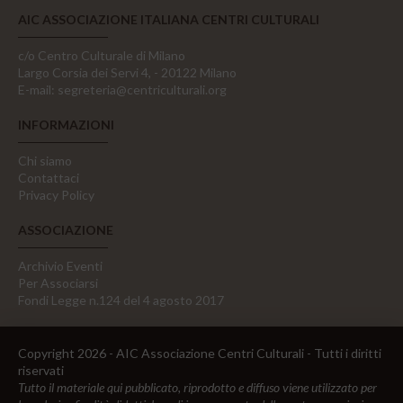
AIC ASSOCIAZIONE ITALIANA CENTRI CULTURALI
c/o Centro Culturale di Milano
Largo Corsia dei Servi 4, - 20122 Milano
E-mail:
segreteria@centriculturali.org
INFORMAZIONI
Chi siamo
Contattaci
Privacy Policy
ASSOCIAZIONE
Archivio Eventi
Per Associarsi
Fondi Legge n.124 del 4 agosto 2017
Copyright 2026 - AIC Associazione Centri Culturali - Tutti i diritti
riservati
Tutto il materiale qui pubblicato, riprodotto e diffuso viene utilizzato per