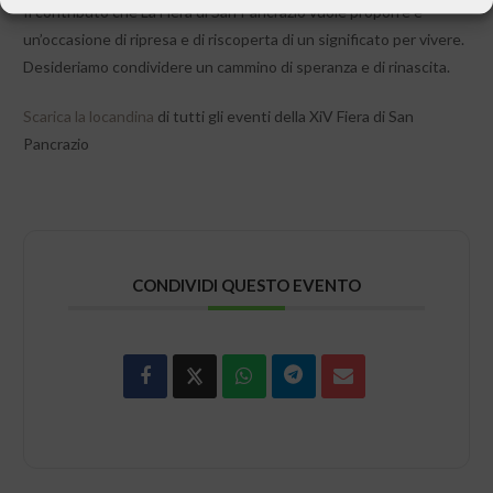
Il contributo che La Fiera di San Pancrazio vuole proporre è
un’occasione di ripresa e di riscoperta di un significato per vivere.
Desideriamo condividere un cammino di speranza e di rinascita.
Scarica la locandina
di tutti gli eventi della XiV Fiera di San
Pancrazio
CONDIVIDI QUESTO EVENTO