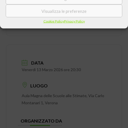
Visualizza le preferenze
Cookie Policy
Privacy Policy
DATA
Venerdì 13 Marzo 2026 ore 20:30
LUOGO
Aula Magna delle Scuole alle Stimate, Via Carlo
Montanari 1, Verona
ORGANIZZATO DA