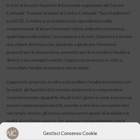
Il ciclo di incontri Aperitivi di Economia organizzati dal Centro
Culturale “Fumino” insieme al Centro Culturale “Sant’Adalberto”
e a UCID, è rivolto a un pubblico non specialistico nella
comprensione di alcuni fenomeni chiave della vita economica,
quali l’imprenditorialità, l’innovazione e le crisi. Obiettivo è fornire
una chiave di lettura che, aiutando a giudicare i fenomeni
proposti per la discussione, permetta poi di estendere l’analisi a
diversi e più variegati scenari: l’approccio proposto è volto a
riconciliare l’analisi economica con la realtà.
L’approccio proposto è volto a riconciliare l’analisi economica con
la realtà: gli Aperitivi di Economia aiuteranno a comprendere
come l’economia riguardi la vita di tutti i giorni e come essa possa
essere capita proprio perché, avendo a che fare con uomini veri
nel tempo storico, gli stessi uomini sono in grado di analizzare la
realtà di cui fanno parte e che animano costantemente con la
propria azione quotidiana.
Gestisci Consenso Cookie