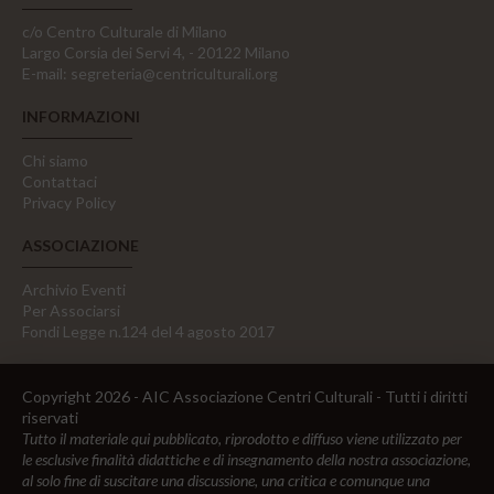
c/o Centro Culturale di Milano
Largo Corsia dei Servi 4, - 20122 Milano
E-mail:
segreteria@centriculturali.org
INFORMAZIONI
Chi siamo
Contattaci
Privacy Policy
ASSOCIAZIONE
Archivio Eventi
Per Associarsi
Fondi Legge n.124 del 4 agosto 2017
Copyright 2026 - AIC Associazione Centri Culturali - Tutti i diritti
riservati
Tutto il materiale qui pubblicato, riprodotto e diffuso viene utilizzato per
le esclusive finalità didattiche e di insegnamento della nostra associazione,
al solo fine di suscitare una discussione, una critica e comunque una