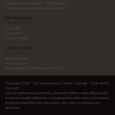
Largo Corsia dei Servi 4, - 20122 Milano
E-mail:
segreteria@centriculturali.org
INFORMAZIONI
Chi siamo
Contattaci
Privacy Policy
ASSOCIAZIONE
Archivio Eventi
Per Associarsi
Fondi Legge n.124 del 4 agosto 2017
Copyright 2026 - AIC Associazione Centri Culturali - Tutti i diritti
riservati
Tutto il materiale qui pubblicato, riprodotto e diffuso viene utilizzato per
le esclusive finalità didattiche e di insegnamento della nostra associazione,
al solo fine di suscitare una discussione, una critica e comunque una
riflessione.