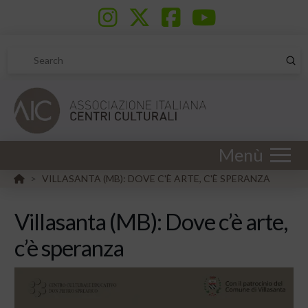
Sub
Search
Menù
HOME
VILLASANTA (MB): DOVE C'È ARTE, C'È SPERANZA
>
Villasanta (MB): Dove c’è arte,
c’è speranza