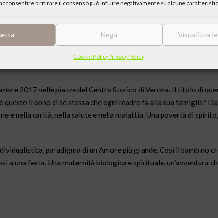
acconsentire o ritirare il consenso può influire negativamente su alcune caratteristic
cetta
Nega
Visualizza l
Cookie Policy
Privacy Policy
mbre 2017 nelle piazze del Centro Storico di Verona. Il titolo di que
 questo il dono di sé stessa che ogni madre fa alla sua famiglia? Dal 
ne e nella carità, nella salute e nella malattia. Una povertà di spirito
ndividualistica, paradigma di un Amore più grande. Così il bambino c
dosi a una festa. Una maternità biologica e spirituale, un’avventura c