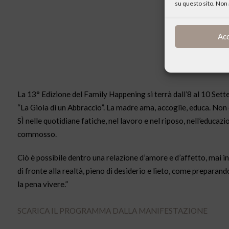
su questo sito. Non 
Ac
La 13° Edizione del Family Happening si terrà dall’8 al 10 Sette
“La Gioia di un Abbraccio”. La madre ama, accoglie, educa. Non è
SÌ nelle quotidiane fatiche, nel lavoro e nel riposo, nell’educazio
commosso.
Ciò è possibile dentro una relazione d’amore e d’affetto, mai i
di fronte alla realtà, pieno di desiderio e lieto, come preparan
la pena vivere.”
SCARICA IL PROGRAMMA DALLA MANIFESTAZIONE