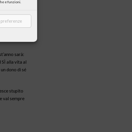
he e funzioni.
e preferenze
st’anno sarà:
SÌ alla vita al
, un dono di sé
resce stupito
he val sempre