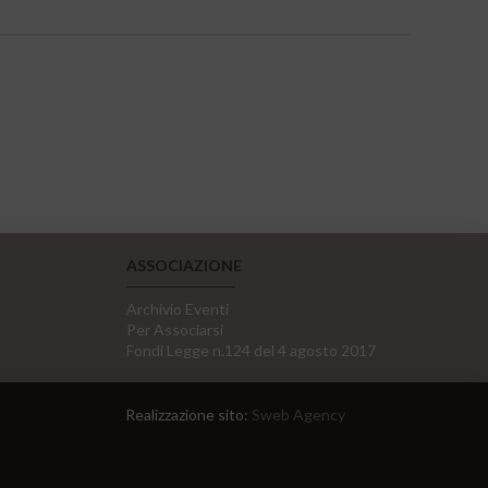
ASSOCIAZIONE
Archivio Eventi
Per Associarsi
Fondi Legge n.124 del 4 agosto 2017
Realizzazione sito:
Sweb Agency