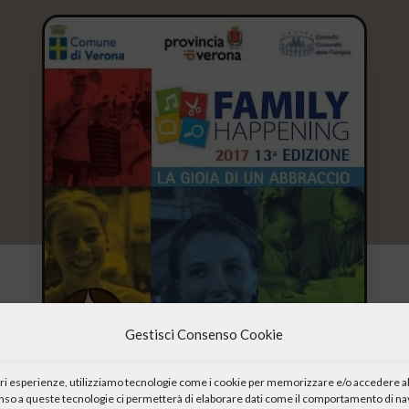
Gestisci Consenso Cookie
iori esperienze, utilizziamo tecnologie come i cookie per memorizzare e/o accedere al
enso a queste tecnologie ci permetterà di elaborare dati come il comportamento di nav