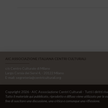
AIC ASSOCIAZIONE ITALIANA CENTRI CULTURALI
c/o Centro Culturale di Milano
Largo Corsia dei Servi 4, - 20122 Milano
E-mail:
segreteria@centriculturali.org
Copyright 2026 - AIC Associazione Centri Culturali - Tutti i diritti ris
Tutto il materiale qui pubblicato, riprodotto e diffuso viene utilizzato per le e
fine di suscitare una discussione, una critica e comunque una riflessione.