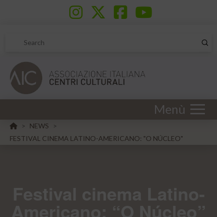
Sub
Search
Menù
HOME
NEWS
>
>
FESTIVAL CINEMA LATINO-AMERICANO: "O NÚCLEO"
Festival cinema Latino-
Americano: “O Núcleo”