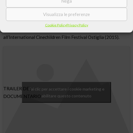
Nega
In distribuzione nelle sale d’essai c’è il documentario “Através da
Obra”, presentato alla 26ª edizione del Festival del Cinema
Visualizza le preferenze
Latino Americano a Trieste (22-30 Ottobre 2011) incluso nel
Cookie Policy
Privacy Policy
market del Festival del Cinema di Cracovia (2012) e finalista
all’International Cinechildren Film Festival Ostiglia (2015).
TRAILER DEL
Fai clic per accettare i cookie marketing e
abilitare questo contenuto
DOCUMENTARIO