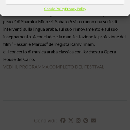
Baccouche, ministro degli Esteri tunisino segue l’inaugurazione
Cookie Policy
Privacy Policy
della mostra di arte calligrafica arabo-islamica “Holy words for
peace” di Shamira Minozzi. Sabato 5 si terranno una serie di
interventi sulla lingua araba, sul suo rinnovamento e sul suo
insegnamento. A concludere la manifestazione la proiezione del
film “Hassan e Marcus” del regista Ramy Imam,
e il concerto di musica araba classica con l’orchestra Opera
House del Cairo.
VEDI IL PROGRAMMA COMPLETO DEL FESTIVAL
Condividi: