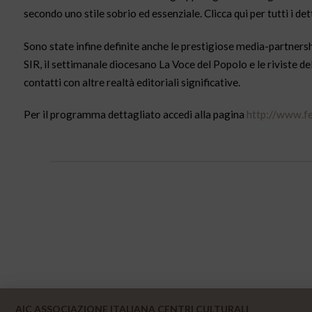
secondo uno stile sobrio ed essenziale. Clicca qui per tutti i det
Sono state infine definite anche le prestigiose media-partnershi
SIR, il settimanale diocesano La Voce del Popolo e le riviste d
contatti con altre realtà editoriali significative.
Per il programma dettagliato accedi alla pagina
http://www.fes
AIC ASSOCIAZIONE ITALIANA CENTRI CULTURALI