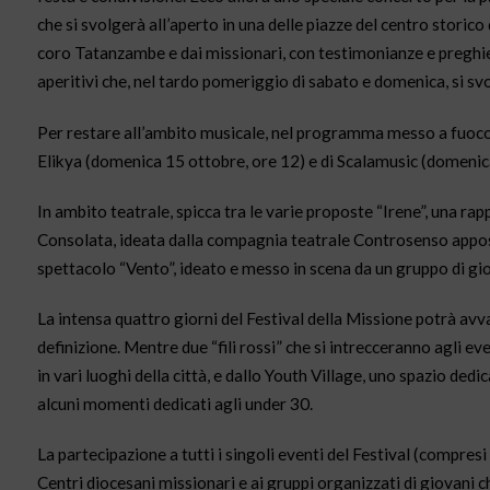
che si svolgerà all’aperto in una delle piazze del centro storico
coro Tatanzambe e dai missionari, con testimonianze e preghier
aperitivi che, nel tardo pomeriggio di sabato e domenica, si svol
Per restare all’ambito musicale, nel programma messo a fuoco n
Elikya (domenica 15 ottobre, ore 12) e di Scalamusic (domenic
In ambito teatrale, spicca tra le varie proposte “Irene”, una ra
Consolata, ideata dalla compagnia teatrale Controsenso apposi
spettacolo “Vento”, ideato e messo in scena da un gruppo di gi
La intensa quattro giorni del Festival della Missione potrà avv
definizione. Mentre due “fili rossi” che si intrecceranno agli 
in vari luoghi della città, e dallo Youth Village, uno spazio de
alcuni momenti dedicati agli under 30.
La partecipazione a tutti i singoli eventi del Festival (compresi
Centri diocesani missionari e ai gruppi organizzati di giovani ch