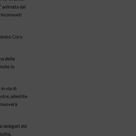
e” animata dal
 inconsueti
ietnico Coro
na della
anche lo
in via di
tre, allestite
romuoverà
ai delegati dei
alità,