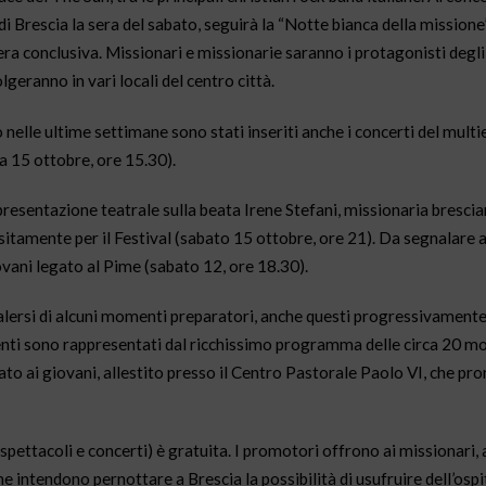
 di Brescia la sera del sabato, seguirà la “Notte bianca della mission
a conclusiva. Missionari e missionarie saranno i protagonisti degli
geranno in vari locali del centro città.
elle ultime settimane sono stati inseriti anche i concerti del mult
a 15 ottobre, ore 15.30).
ppresentazione teatrale sulla beata Irene Stefani, missionaria brescia
tamente per il Festival (sabato 15 ottobre, ore 21). Da segnalare 
ovani legato al Pime (sabato 12, ore 18.30).
alersi di alcuni momenti preparatori, anche questi progressivamente 
eventi sono rappresentati dal ricchissimo programma delle circa 20 mos
dicato ai giovani, allestito presso il Centro Pastorale Paolo VI, che p
 spettacoli e concerti) è gratuita. I promotori offrono ai missionari, 
e intendono pernottare a Brescia la possibilità di usufruire dell’ospit