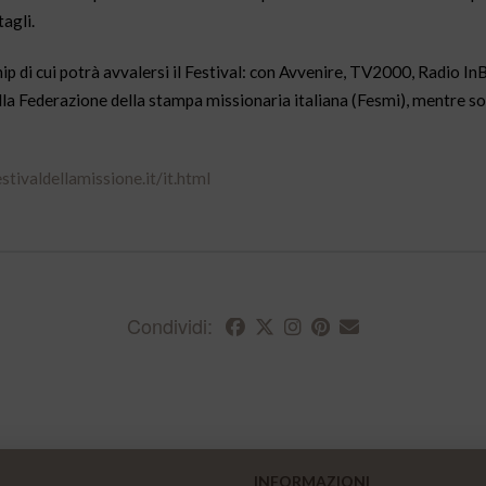
tagli.
p di cui potrà avvalersi il Festival: con Avvenire, TV2000, Radio InB
ella Federazione della stampa missionaria italiana (Fesmi), mentre s
tivaldellamissione.it/it.html
Condividi:
INFORMAZIONI