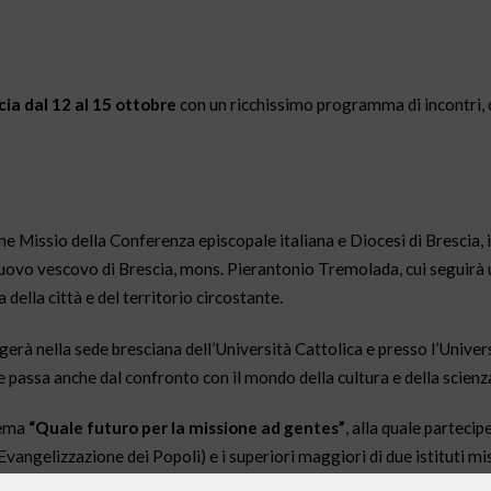
cia dal 12 al 15 ottobre
con un ricchissimo programma di incontri,
 Missio della Conferenza episcopale italiana e Diocesi di Brescia, il
nuovo vescovo di Brescia, mons. Pierantonio Tremolada, cui seguirà u
 della città e del territorio circostante.
erà nella sede bresciana dell’Università Cattolica e presso l’Univers
ne passa anche dal confronto con il mondo della cultura e della scienz
tema
“Quale futuro per la missione ad gentes”
, alla quale partecip
vangelizzazione dei Popoli) e i superiori maggiori di due istituti mi
della Consolata (Stefano Camerlengo).