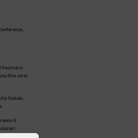
 conferenze,
 Festival si
na fitta serie
ità Statale.
a.
eranno il
ssionari