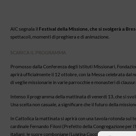
AIC segnala il
Festival della Missione, che si svolgerà a Bres
spettacoli, momenti di preghiera e di animazione.
SCARICA IL PROGRAMMA
Promosso dalla Conferenza degli Istituti Missionari, Fondazione
aprirà ufficialmente il 12 ottobre, con la Messa celebrata dal 
di veglie missionarie in varie parrocchie e monasteri di clausura
Intenso il programma della mattinata di venerdì 13, che si svolg
Una scelta non casuale, a significare che il futuro della missio
In Cattolica la mattinata si aprirà con una tavola rotonda sul 
cardinale Fernando Filoni (Prefetto della Congregazione per l’E
italiani: le suore comboniane (Luigina Coccia) e i missionari 