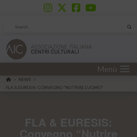
Sub
Search
Menù
HOME
NEWS
>
>
FLA & EURESIS: CONVEGNO "NUTRIRE L'UOMO"
FLA & EURESIS:
Convegno “Nutrire