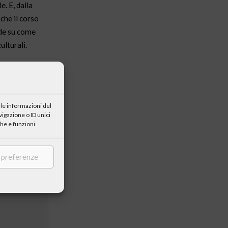
. E, dalla
che il corso
nde su come
ulturali.
ma.
le informazioni del
igazione o ID unici
he e funzioni.
e preferenze