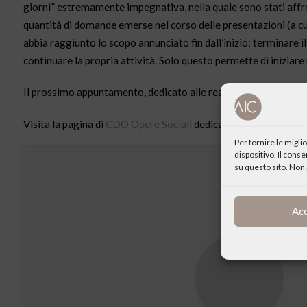
giorni” estremamente impegnativa, nella quale sono stati affront
quantità di domande emerse nel corso delle presentazioni (a cur
abbia raggiunto lo scopo annunciato fin dall’inizio: terminare 
continuare la propria attività. Solo questo permette di iniziare
Il prossimo appuntamento, dedicato alle realtà del Centro-Sud,
Visita la pagina di
CDO Opere Sociali
dedicata all’evento
Per fornire le migl
dispositivo. Il cons
su questo sito. Non 
Ac