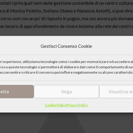
ati i principali temi delle gestione sostenibile di un centro culturale
a di Monica Poletto, Stefano Gheno e Natascia Astolfi), si può dire 
il corso non con un po’ di risposte in pugno, ma con ancora più doma
 un lavoro di approfondimento da vivere insieme alla rete dei centri c
 si svolgerà a Roma nei giorni 26 e 27 giugno.
Clicca
per il program
Gestisci Consenso Cookie
iori esperienze, utilizziamo tecnologie come i cookie per memorizzare e/o accedere al
enso a queste tecnologie ci permetterà di elaborare dati come il comportamento di nav
acconsentire o ritirare il consenso può influire negativamente su alcune caratteristic
cetta
Nega
Visualizza l
Cookie Policy
Privacy Policy