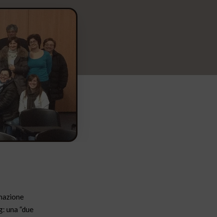
rmazione
g: una “due