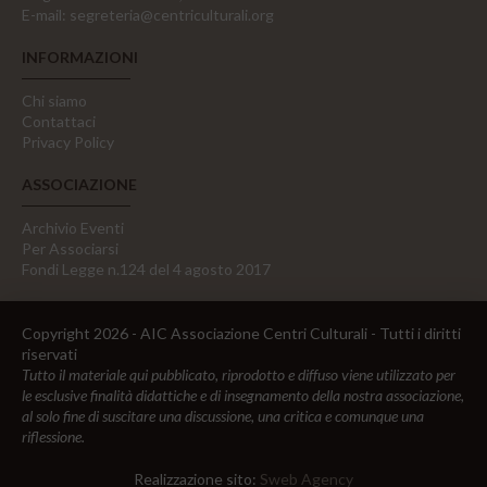
E-mail:
segreteria@centriculturali.org
INFORMAZIONI
Chi siamo
Contattaci
Privacy Policy
ASSOCIAZIONE
Archivio Eventi
Per Associarsi
Fondi Legge n.124 del 4 agosto 2017
Copyright 2026 - AIC Associazione Centri Culturali - Tutti i diritti
riservati
Tutto il materiale qui pubblicato, riprodotto e diffuso viene utilizzato per
le esclusive finalità didattiche e di insegnamento della nostra associazione,
al solo fine di suscitare una discussione, una critica e comunque una
riflessione.
Realizzazione sito:
Sweb Agency