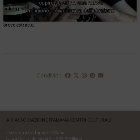
che abbiamo
voluto porgli di cui
proponiamo un
breve estratto.
Condividi:
AIC ASSOCIAZIONE ITALIANA CENTRI CULTURALI
c/o Centro Culturale di Milano
Largo Corsia dei Servi 4, - 20122 Milano