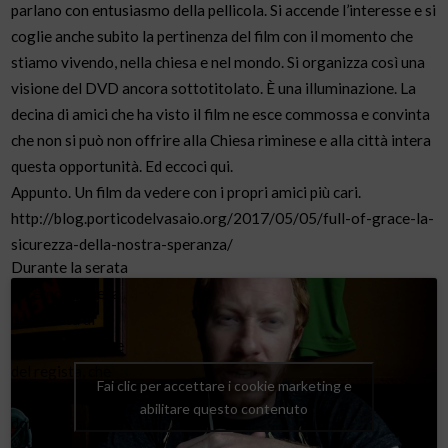
parlano con entusiasmo della pellicola. Si accende l’interesse e si
coglie anche subito la pertinenza del film con il momento che
stiamo vivendo, nella chiesa e nel mondo. Si organizza così una
visione del DVD ancora sottotitolato. È una illuminazione. La
decina di amici che ha visto il film ne esce commossa e convinta
che non si può non offrire alla Chiesa riminese e alla città intera
questa opportunità. Ed eccoci qui.
Appunto. Un film da vedere con i propri amici più cari.
http://blog.porticodelvasaio.org/2017/05/05/full-of-grace-la-
sicurezza-della-nostra-speranza/
Durante la serata
avremo anche la
possibilità di
ascoltare la voce
del regista, che
Fai clic per accettare i cookie marketing e
risponde ad alcune
abilitare questo contenuto
domande sul film