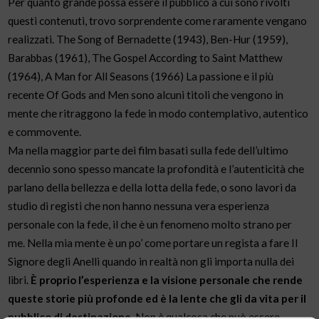
Per quanto grande possa essere il pubblico a cui sono rivolti
questi contenuti, trovo sorprendente come raramente vengano
realizzati. The Song of Bernadette (1943), Ben-Hur (1959),
Barabbas (1961), The Gospel According to Saint Matthew
(1964), A Man for All Seasons (1966) La passione e il più
recente Of Gods and Men sono alcuni titoli che vengono in
mente che ritraggono la fede in modo contemplativo, autentico
e commovente.
Ma nella maggior parte dei film basati sulla fede dell’ultimo
decennio sono spesso mancate la profondità e l’autenticità che
parlano della bellezza e della lotta della fede, o sono lavori da
studio di registi che non hanno nessuna vera esperienza
personale con la fede, il che è un fenomeno molto strano per
me. Nella mia mente è un po’ come portare un regista a fare Il
Signore degli Anelli quando in realtà non gli importa nulla dei
libri.
È proprio l’esperienza e la visione personale che rende
queste storie più profonde ed è la lente che gli da vita per il
pubblico di destinazione.
Non è qualcosa che può essere