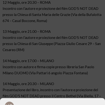
12 Maggio, ore 20.30 – ROMA
Incontro con l’autore e proiezione del film GOD’S NOT DEAD
presso la Chiesa di Santa Maria delle Grazie (Via della Bufalotta
674 – Casal Boccone, Roma)
13 Maggio, ore 21.00 – ROMA
Incontro con l’autore e proiezione del film GOD’S NOT DEAD
presso la Chiesa di San Giuseppe (Piazza Giulio Cesare 29 – San
Cesareo (RM)
14 Maggio, ore 17.00 – MILANO
Incontro con autore e firma copie presso libreria San Paolo
Milano DUOMO (Via Pattari 6 angolo Piazza Fontana)
14 Maggio, ore 20.30 – MILANO
Presentazione del libro, incontro con l’autore e proiezione del
film GOD’S NOT DEAD presso il Centro Bethel (Via Biella, 17 –
Milano)