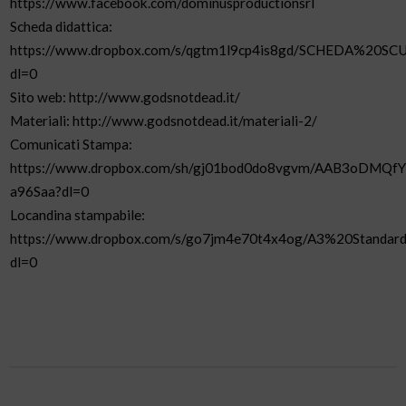
https://www.facebook.com/dominusproductionsrl
Scheda didattica:
https://www.dropbox.com/s/qgtm1l9cp4is8gd/SCHEDA%20S
dl=0
Sito web: http://www.godsnotdead.it/
Materiali: http://www.godsnotdead.it/materiali-2/
Comunicati Stampa:
https://www.dropbox.com/sh/gj01bod0do8vgvm/AAB3oDMQf
a96Saa?dl=0
Locandina stampabile:
https://www.dropbox.com/s/go7jm4e70t4x4og/A3%20Standard
dl=0