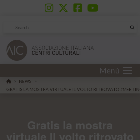
Sub
Search
Menù
HOME
NEWS
>
>
GRATIS LA MOSTRA VIRTUALE IL VOLTO RITROVATO #MEETI
Gratis la mostra
virtuale Il volto ritrovato