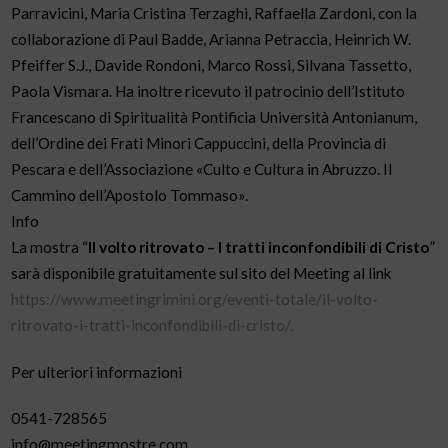
Parravicini, Maria Cristina Terzaghi, Raffaella Zardoni, con la
collaborazione di Paul Badde, Arianna Petraccia, Heinrich W.
Pfeiffer S.J., Davide Rondoni, Marco Rossi, Silvana Tassetto,
Paola Vismara. Ha inoltre ricevuto il patrocinio dell’Istituto
Francescano di Spiritualità Pontificia Università Antonianum,
dell’Ordine dei Frati Minori Cappuccini, della Provincia di
Pescara e dell’Associazione «Culto e Cultura in Abruzzo. Il
Cammino dell’Apostolo Tommaso».
Info
La mostra “
Il volto ritrovato – I tratti inconfondibili di Cristo
”
sarà disponibile gratuitamente sul sito del Meeting al link
https://www.meetingrimini.org/eventi-totale/il-volto-
ritrovato-i-tratti-inconfondibili-di-cristo/.
Per ulteriori informazioni
0541-728565
info@meetingmostre.com