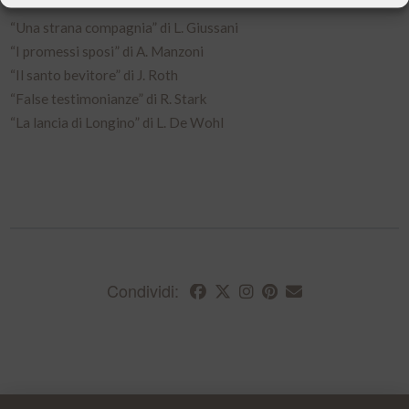
“Una strana compagnia” di L. Giussani
“I promessi sposi” di A. Manzoni
“Il santo bevitore” di J. Roth
“False testimonianze” di R. Stark
“La lancia di Longino” di L. De Wohl
Condividi: