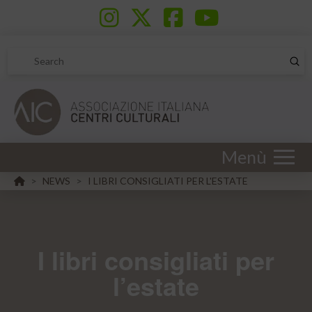
Sub
Search
Menù
HOME
NEWS
I LIBRI CONSIGLIATI PER L'ESTATE
>
>
I libri consigliati per
l’estate