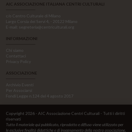
AIC ASSOCIAZIONE ITALIANA CENTRI CULTURALI
c/o Centro Culturale di Milano
Largo Corsia dei Servi 4, - 20122 Milano
E-mail:
segreteria@centriculturali.org
INFORMAZIONI
Chi siamo
Contattaci
Privacy Policy
ASSOCIAZIONE
Archivio Eventi
Per Associarsi
Fondi Legge n.124 del 4 agosto 2017
Copyright 2026 - AIC Associazione Centri Culturali - Tutti i diritti
riservati
Tutto il materiale qui pubblicato, riprodotto e diffuso viene utilizzato per
le esclusive finalità didattiche e di insegnamento della nostra associazione,