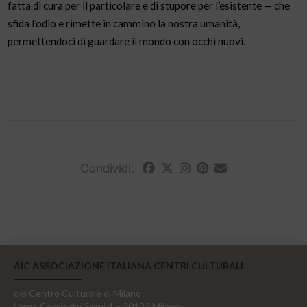
fatta di cura per il particolare e di stupore per l’esistente — che
sfida l’odio e rimette in cammino la nostra umanità,
permettendoci di guardare il mondo con occhi nuovi.
Condividi:
AIC ASSOCIAZIONE ITALIANA CENTRI CULTURALI
c/o Centro Culturale di Milano
Largo Corsia dei Servi 4, - 20122 Milano