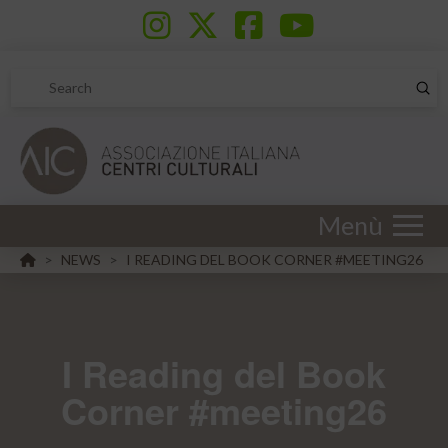
Sub
Search
Menù
HOME
NEWS
I READING DEL BOOK CORNER #MEETING26
>
>
I Reading del Book
Corner #meeting26