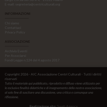
E-mail:
segreteria@centriculturali.org
INFORMAZIONI
Chi siamo
Contattaci
Privacy Policy
ASSOCIAZIONE
Archivio Eventi
Per Associarsi
Fondi Legge n.124 del 4 agosto 2017
Copyright 2026 - AIC Associazione Centri Culturali - Tutti i diritti
riservati
Tutto il materiale qui pubblicato, riprodotto e diffuso viene utilizzato per
le esclusive finalità didattiche e di insegnamento della nostra associazione,
al solo fine di suscitare una discussione, una critica e comunque una
riflessione.
Realizzazione sito:
Sweb Agency