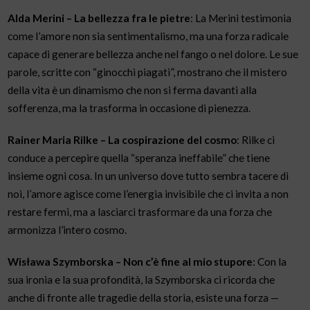
Alda Merini – La bellezza fra le pietre
: La Merini testimonia
come l’amore non sia sentimentalismo, ma una forza radicale
capace di generare bellezza anche nel fango o nel dolore. Le sue
parole, scritte con “ginocchi piagati”, mostrano che il mistero
della vita è un dinamismo che non si ferma davanti alla
sofferenza, ma la trasforma in occasione di pienezza.
Rainer Maria Rilke – La cospirazione del cosmo
: Rilke ci
conduce a percepire quella “speranza ineffabile” che tiene
insieme ogni cosa. In un universo dove tutto sembra tacere di
noi, l’amore agisce come l’energia invisibile che ci invita a non
restare fermi, ma a lasciarci trasformare da una forza che
armonizza l’intero cosmo.
Wisława Szymborska – Non c’è fine al mio stupore
: Con la
sua ironia e la sua profondità, la Szymborska ci ricorda che
anche di fronte alle tragedie della storia, esiste una forza —