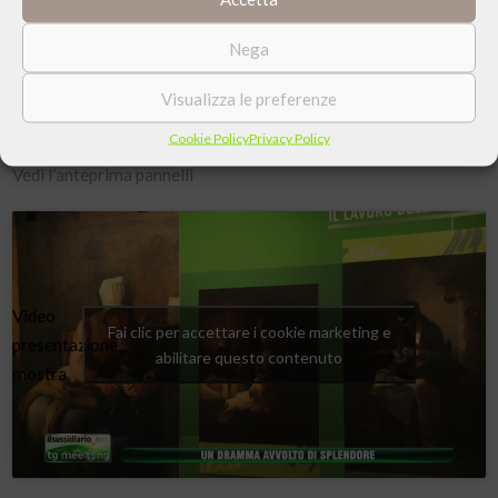
lui raccontata.
Nega
La mostra curata da Mariella Carlotti, coordinamento e
progettazione Concreo, è stata realizzata in occasione della
Visualizza le preferenze
manifestazione “Meeting per l’amicizia fra i popoli”, anno 2014.
Cookie Policy
Privacy Policy
Vedi l’anteprima pannelli
Video
Fai clic per accettare i cookie marketing e
presentazione
abilitare questo contenuto
mostra