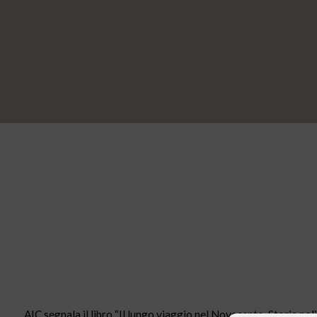
AIC segnala il libro “Il lungo viaggio nel Novecento. Storia pol