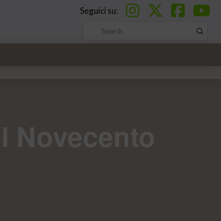
Seguici su:
Submi
Search
nel Novecento