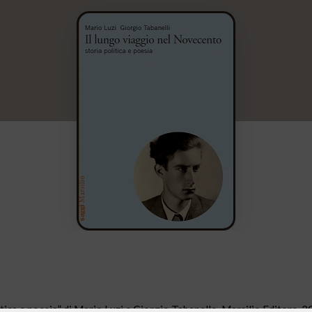
itica e poesia” di Mario Luzi e Giorgio Tabanello, Marsilio Editore, 2