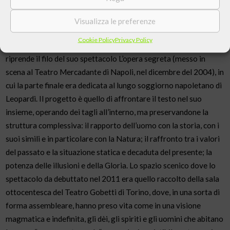
riferimenti drammaturgici del secolo in cui è stato scritto per
approdare a una profonda consonanza con esperienze
Visualizza le preferenze
fondamentali del teatro del Novecento.
Cookie Policy
Privacy Policy
Con la messa in scena di Operette morali Mario Martone
riprende il filo del suo spettacolo L’opera segreta (messo in
scena al Teatro Mercadante di Napoli, nel dicembre del 2004), in
cui la parte finale era dedicata al lungo soggiorno napoletano di
Leopardi. Il progetto è quello di affrontare il testo nel suo
insieme, operando dei tagli all’interno, ma preservandone la
struttura complessiva: il rapporto dell’uomo con la storia, con i
suoi simili e in particolare con la Natura; il raffronto tra i valori
del passato e la situazione statica e decaduta del presente; la
potenza delle illusioni e della Gloria. Lo spazio scenico dove lo
spettacolo da debuttato nel 2011 era quello raccolto della sala
ottocentesca del Teatro Gobetti di Torino, dove, in una sorta di
forma assembleare, hanno preso vita come in una visione
magmatica e indefinita, gli dèi, gli spiriti e gli uomini che abitano