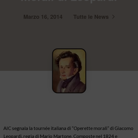
Marzo 16, 2014
Tutte le News
AIC segnala la tournée italiana di “Operette morali” di Giacomo
Leopardi, regia di Mario Martone. Composte nel 1824 e