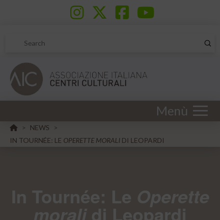
Sub
Search
Menù
HOME
NEWS
>
>
IN TOURNÉE: LE
OPERETTE MORALI
DI LEOPARDI
In Tournée: Le
Operette
di Leopardi
morali