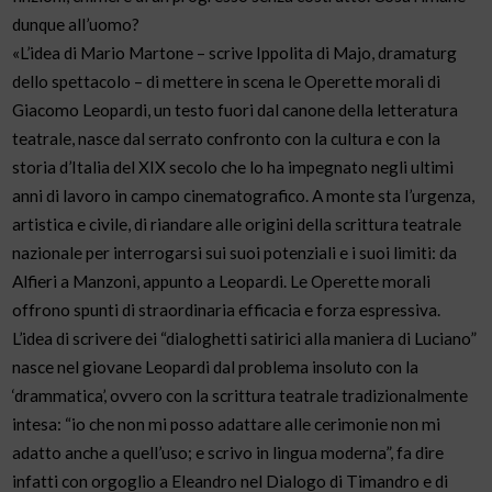
dunque all’uomo?
«L’idea di Mario Martone – scrive Ippolita di Majo, dramaturg
dello spettacolo – di mettere in scena le Operette morali di
Giacomo Leopardi, un testo fuori dal canone della letteratura
teatrale, nasce dal serrato confronto con la cultura e con la
storia d’Italia del XIX secolo che lo ha impegnato negli ultimi
anni di lavoro in campo cinematografico. A monte sta l’urgenza,
artistica e civile, di riandare alle origini della scrittura teatrale
nazionale per interrogarsi sui suoi potenziali e i suoi limiti: da
Alfieri a Manzoni, appunto a Leopardi. Le Operette morali
offrono spunti di straordinaria efficacia e forza espressiva.
L’idea di scrivere dei “dialoghetti satirici alla maniera di Luciano”
nasce nel giovane Leopardi dal problema insoluto con la
‘drammatica’, ovvero con la scrittura teatrale tradizionalmente
intesa: “io che non mi posso adattare alle cerimonie non mi
adatto anche a quell’uso; e scrivo in lingua moderna”, fa dire
infatti con orgoglio a Eleandro nel Dialogo di Timandro e di