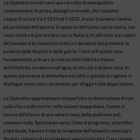
Le Operette morali sono una raccolta di ventiquattro
componimenti in prosa, dialoghi e novelle, che Giacomo
Leopardi scrive tra il 1824 ed il 1832. In essi troviamo l’anima
più profonda dell’autore: il rapporto dell’uomo con la storia, con
i suoi simili e in particolare con la Natura; il raffronto tra i valori
del passato e la situazione statica e decaduta del presente; la
potenza delle illusioni e della gloria. I temi affrontati sono
fondamentali, primari: la ricerca della felicità e il peso
dell’infelicità, la natura matrigna, la vita che è dolore, noia. In
questo panorama di atmosfere astratte e glaciali la ragione si
distingue come unico strumento per sfuggire alla disperazione.
Le Operette rappresentano una perfetta orchestrazione di toni
sulla vita e sulla morte: nella visione leopardiana, l’uomo si
muove all’interno di una natura cieca, dalla quale non può
ottenere nulla. Sprezzante verso l’idea di progresso, scientifico
e spirituale, il poeta irride le conquiste dell’umanità come pure
finzioni, chimere di un progresso senza costrutto. Cosa rimane