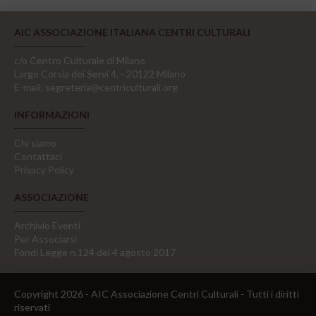
AIC ASSOCIAZIONE ITALIANA CENTRI CULTURALI
c/o Centro Culturale di Milano
Largo Corsia dei Servi 4, - 20122 Milano
E-mail:
segreteria@centriculturali.org
INFORMAZIONI
Chi siamo
Contattaci
Privacy Policy
ASSOCIAZIONE
Archivio Eventi
Per Associarsi
Fondi Legge n.124 del 4 agosto 2017
Copyright 2026 - AIC Associazione Centri Culturali - Tutti i diritti
riservati