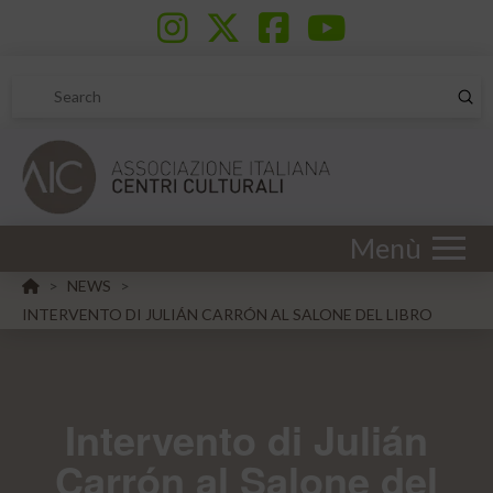
Sub
Search
Menù
HOME
NEWS
>
>
INTERVENTO DI JULIÁN CARRÓN AL SALONE DEL LIBRO
Intervento di Julián
Carrón al Salone del