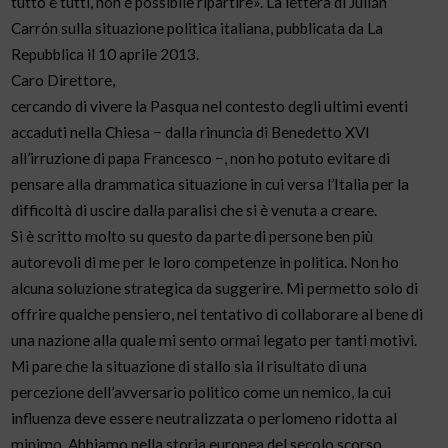
tutto e tutti, non è possibile ripartire». La lettera di Julián
Carrón sulla situazione politica italiana, pubblicata da La
Repubblica il 10 aprile 2013.
Caro Direttore,
cercando di vivere la Pasqua nel contesto degli ultimi eventi
accaduti nella Chiesa − dalla rinuncia di Benedetto XVI
all’irruzione di papa Francesco −, non ho potuto evitare di
pensare alla drammatica situazione in cui versa l’Italia per la
difficoltà di uscire dalla paralisi che si è venuta a creare.
Si è scritto molto su questo da parte di persone ben più
autorevoli di me per le loro competenze in politica. Non ho
alcuna soluzione strategica da suggerire. Mi permetto solo di
offrire qualche pensiero, nel tentativo di collaborare al bene di
una nazione alla quale mi sento ormai legato per tanti motivi.
Mi pare che la situazione di stallo sia il risultato di una
percezione dell’avversario politico come un nemico, la cui
influenza deve essere neutralizzata o perlomeno ridotta al
minimo. Abbiamo nella storia europea del secolo scorso