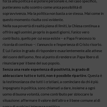
forza alla politica e al potere personale e, nel caso specifico,
punteranno sullo scontro come unica possibilità di
sopravvivenza. Ma la politica non basta a se stessa. Mai come in
questo momento risulta così evidente.
Nella sua povertà di realtà piena di limiti, la Chiesa continua a
offrire agli uomini, proprio in questi giorni, l’unico vero
contributo, quello per cui essa esiste − e Papa Francesco lo
ricorda di continuo −: l’annuncio e l’esperienza di Cristo risorto.
È Lui l’unico in grado di rispondere esaurientemente alle attese
del cuore dell’uomo, fino al punto di rendere un Papa libero di
rinunciare per il bene del suo popolo.
Senza una reale esperienza di positività, in grado di
abbracciare tutto e tutti, non è possibile ripartire.
Questa è
la testimonianza che tutti i cristiani, a cominciare da chi è più
impegnato in politica, sono chiamati a dare, insieme a ogni
uomo di buona volontà, come contributo per sbloccare la
situazione: affermare il valore dell’altro e il bene comune al di
sopra di qualsiasi interesse partitico.