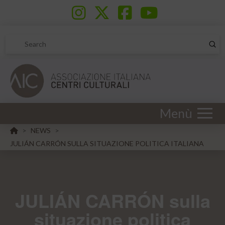
Sub
Search
Menù
HOME
NEWS
>
>
JULIÁN CARRÓN SULLA SITUAZIONE POLITICA ITALIANA
JULIÁN CARRÓN sulla
situazione politica