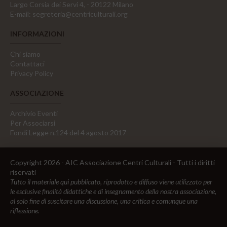
Largo Corsia dei Servi 4, - 20122 Milano
E-mail:
segreteria@centriculturali.org
INFORMAZIONI
Chi siamo
Contattaci
Privacy Policy
ASSOCIAZIONE
Archivio Eventi
Per Associarsi
Fondi Legge n.124 del 4 agosto 2017
Copyright 2026 - AIC Associazione Centri Culturali - Tutti i diritti
riservati
Tutto il materiale qui pubblicato, riprodotto e diffuso viene utilizzato per
le esclusive finalità didattiche e di insegnamento della nostra associazione,
al solo fine di suscitare una discussione, una critica e comunque una
riflessione.