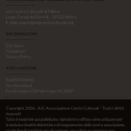
c/o Centro Culturale di Milano
Largo Corsia dei Servi 4, - 20122 Milano
E-mail:
segreteria@centriculturali.org
INFORMAZIONI
Chi siamo
Contattaci
Privacy Policy
ASSOCIAZIONE
Archivio Eventi
Per Associarsi
Fondi Legge n.124 del 4 agosto 2017
Copyright 2026 - AIC Associazione Centri Culturali - Tutti i diritti
riservati
Tutto il materiale qui pubblicato, riprodotto e diffuso viene utilizzato per
le esclusive finalità didattiche e di insegnamento della nostra associazione,
al solo fine di suscitare una discussione, una critica e comunque una