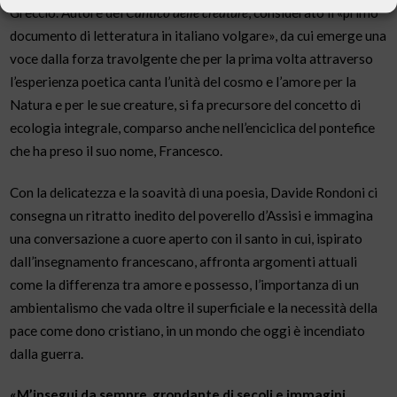
Greccio. Autore del
Cantico delle creature
, considerato il «primo
documento di letteratura in italiano volgare», da cui emerge una
voce dalla forza travolgente che per la prima volta attraverso
l’esperienza poetica canta l’unità del cosmo e l’amore per la
Natura e per le sue creature, si fa precursore del concetto di
ecologia integrale, comparso anche nell’enciclica del pontefice
che ha preso il suo nome, Francesco.
Con la delicatezza e la soavità di una poesia, Davide Rondoni ci
consegna un ritratto inedito del poverello d’Assisi e immagina
una conversazione a cuore aperto con il santo in cui, ispirato
dall’insegnamento francescano, affronta argomenti attuali
come la differenza tra amore e possesso, l’importanza di un
ambientalismo che vada oltre il superficiale e la necessità della
pace come dono cristiano, in un mondo che oggi è incendiato
dalla guerra.
«M’insegui da sempre, grondante di secoli e immagini,