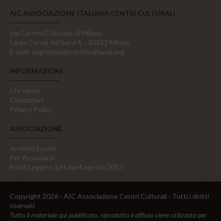
AIC ASSOCIAZIONE ITALIANA CENTRI CULTURALI
c/o Centro Culturale di Milano
Largo Corsia dei Servi 4, - 20122 Milano
E-mail:
segreteria@centriculturali.org
INFORMAZIONI
Chi siamo
Contattaci
Privacy Policy
ASSOCIAZIONE
Archivio Eventi
Per Associarsi
Fondi Legge n.124 del 4 agosto 2017
Copyright 2026 - AIC Associazione Centri Culturali - Tutti i diritti
riservati
Tutto il materiale qui pubblicato, riprodotto e diffuso viene utilizzato per