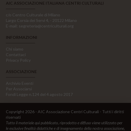
AIC ASSOCIAZIONE ITALIANA CENTRI CULTURALI
c/o Centro Culturale di Milano
Largo Corsia dei Servi 4, - 20122 Milano
E-mail:
segreteria@centriculturali.org
INFORMAZIONI
Chi siamo
Contattaci
Privacy Policy
ASSOCIAZIONE
Archivio Eventi
Per Associarsi
Fondi Legge n.124 del 4 agosto 2017
Copyright 2026 - AIC Associazione Centri Culturali - Tutti i diritti
riservati
Tutto il materiale qui pubblicato, riprodotto e diffuso viene utilizzato per
le esclusive finalità didattiche e di insegnamento della nostra associazione,