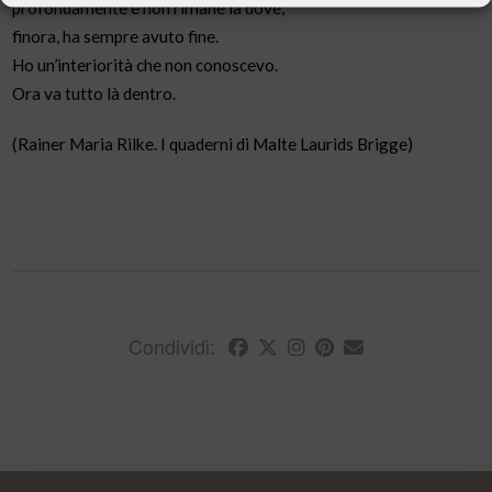
profondamente e non rimane là dove,
finora, ha sempre avuto fine.
Ho un’interiorità che non conoscevo.
Ora va tutto là dentro.
(Rainer Maria Rilke. I quaderni di Malte Laurids Brigge)
Condividi: