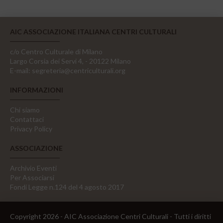
AIC ASSOCIAZIONE ITALIANA CENTRI CULTURALI
c/o Centro Culturale di Milano
Largo Corsia dei Servi 4, - 20122 Milano
E-mail:
segreteria@centriculturali.org
INFORMAZIONI
Chi siamo
Contattaci
Privacy Policy
ASSOCIAZIONE
Archivio Eventi
Per Associarsi
Fondi Legge n.124 del 4 agosto 2017
Copyright 2026 - AIC Associazione Centri Culturali - Tutti i diritti