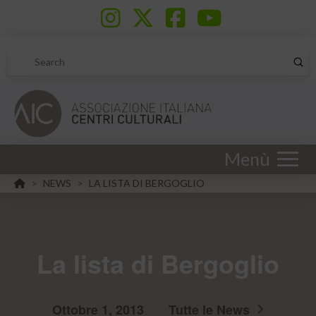
Sub
Search
Menù
HOME
NEWS
LA LISTA DI BERGOGLIO
>
>
La lista di Bergoglio
Ottobre 1, 2013
Tutte le News