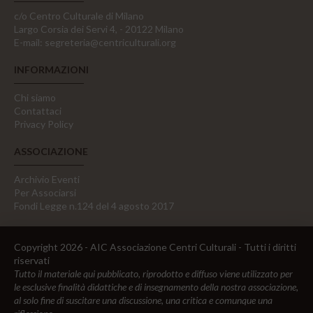
c/o Centro Culturale di Milano
Largo Corsia dei Servi 4, - 20122 Milano
E-mail:
segreteria@centriculturali.org
INFORMAZIONI
Chi siamo
Contattaci
Privacy Policy
ASSOCIAZIONE
Archivio Eventi
Per Associarsi
Fondi Legge n.124 del 4 agosto 2017
Copyright 2026 - AIC Associazione Centri Culturali - Tutti i diritti
riservati
Tutto il materiale qui pubblicato, riprodotto e diffuso viene utilizzato per
le esclusive finalità didattiche e di insegnamento della nostra associazione,
al solo fine di suscitare una discussione, una critica e comunque una